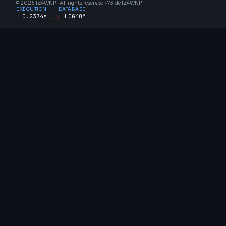
© 2026 IZ4WNP · All rights reserved · 73 de IZ4WNP
EXECUTION
DATABASE
0.2374s
LOG4OM