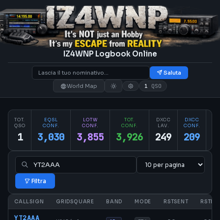
IZ4WNP Logbook Online
Saluta
World Map
1
QSO
TOT.
EQSL
LOTW
TOT.
DXCC
DXCC
PA
QSO
CONF.
CONF.
CONF.
LAV.
CONF.
CO
1
3,030
3,855
3,926
249
209
2
Filtra
CALLSIGN
GRIDSQUARE
BAND
MODE
RSTSENT
RSTRC
YT2AAA