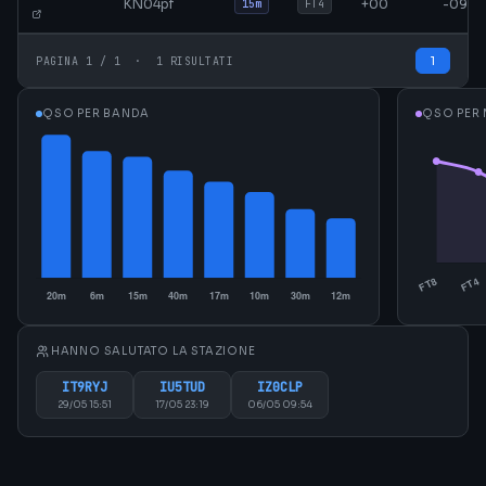
KN04pf
+00
-09
15m
FT4
1
PAGINA 1 / 1 · 1 RISULTATI
QSO PER BANDA
QSO PER
HANNO SALUTATO LA STAZIONE
IT9RYJ
IU5TUD
IZ0CLP
29/05 15:51
17/05 23:19
06/05 09:54