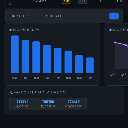
KN36ba
+18
+02
40m
FT4
1
PAGINA 1 / 1 · 1 RISULTATI
QSO PER BANDA
QSO PER
HANNO SALUTATO LA STAZIONE
IT9RYJ
IU5TUD
IZ0CLP
29/05 15:51
17/05 23:19
06/05 09:54