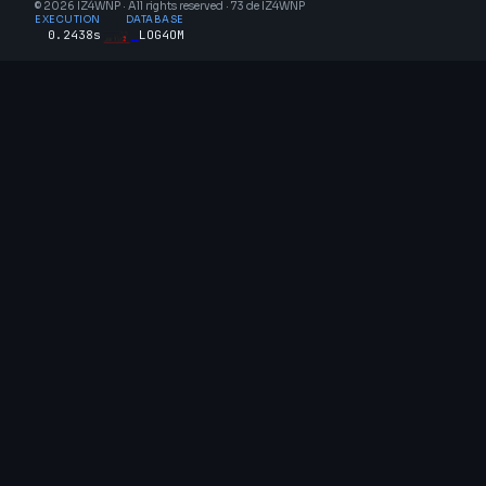
© 2026 IZ4WNP · All rights reserved · 73 de IZ4WNP
EXECUTION
DATABASE
0.2438s
LOG4OM