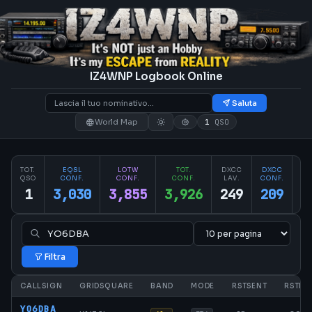
IZ4WNP Logbook Online
Saluta
World Map
1
QSO
TOT.
EQSL
LOTW
TOT.
DXCC
DXCC
PA
QSO
CONF.
CONF.
CONF.
LAV.
CONF.
CO
1
3,030
3,855
3,926
249
209
2
Filtra
CALLSIGN
GRIDSQUARE
BAND
MODE
RSTSENT
RSTRC
YO6DBA