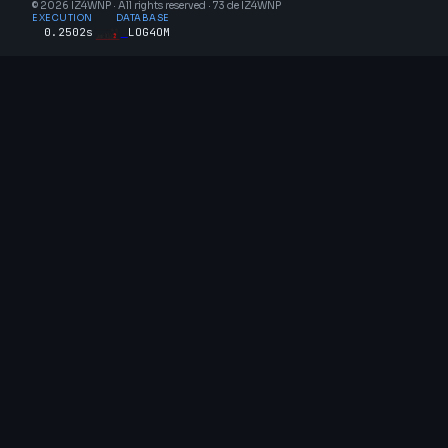
© 2026 IZ4WNP · All rights reserved · 73 de IZ4WNP
EXECUTION
DATABASE
0.2502s
LOG4OM