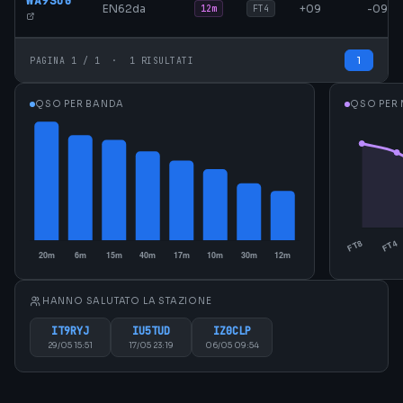
WA9SUG
EN62da
+09
-09
12m
FT4
1
PAGINA 1 / 1 · 1 RISULTATI
QSO PER BANDA
QSO PER
HANNO SALUTATO LA STAZIONE
IT9RYJ
IU5TUD
IZ0CLP
29/05 15:51
17/05 23:19
06/05 09:54