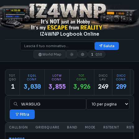
IZ4WNP Logbook Online
Saluta
World Map
1
QSO
TOT.
EQSL
LOTW
TOT.
DXCC
DXCC
PA
QSO
CONF.
CONF.
CONF.
LAV.
CONF.
CO
1
3,030
3,855
3,926
249
209
2
Filtra
CALLSIGN
GRIDSQUARE
BAND
MODE
RSTSENT
RSTRC