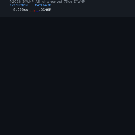
© 2026 IZ4WNP · All rights reserved · 73 de IZ4WNP
EXECUTION
DATABASE
0.2906s
LOG4OM