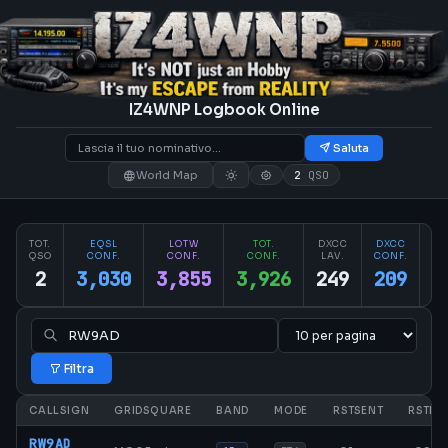
IZ4WNP Logbook Online
Saluta
World Map
2
QSO
TOT.
EQSL
LOTW
TOT.
DXCC
DXCC
PA
QSO
CONF.
CONF.
CONF.
LAV.
CONF.
CO
2
3,030
3,855
3,926
249
209
2
Filtra
CALLSIGN
GRIDSQUARE
BAND
MODE
RSTSENT
RSTRC
RW9AD