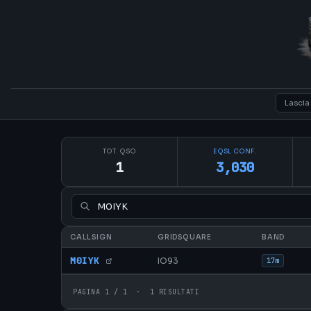
TOT. QSO
EQSL CONF.
1
3,030
CALLSIGN
GRIDSQUARE
BAND
M0IYK
IO93
17m
PAGINA 1 / 1 · 1 RISULTATI