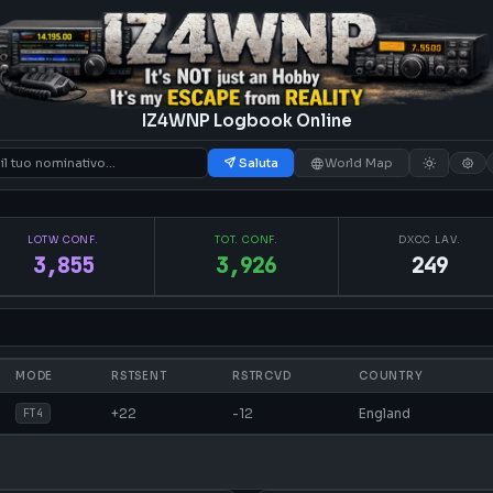
IZ4WNP Logbook Online
Saluta
World Map
LOTW CONF.
TOT. CONF.
DXCC LAV.
3,855
3,926
249
MODE
RSTSENT
RSTRCVD
COUNTRY
+22
-12
England
FT4