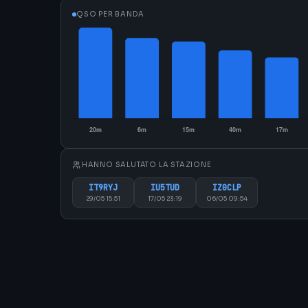
QSO PER BANDA
HANNO SALUTATO LA STAZIONE
IT9RYJ
IU5TUD
IZ0CLP
29/05 15:51
17/05 23:19
06/05 09:54