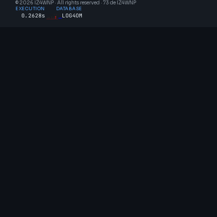
© 2026 IZ4WNP · All rights reserved · 73 de IZ4WNP
EXECUTION
DATABASE
0.2628s
LOG4OM