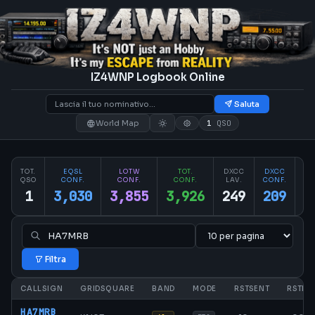
IZ4WNP Logbook Online
Saluta
World Map
1
QSO
TOT.
EQSL
LOTW
TOT.
DXCC
DXCC
PA
QSO
CONF.
CONF.
CONF.
LAV.
CONF.
CO
1
3,030
3,855
3,926
249
209
2
Filtra
CALLSIGN
GRIDSQUARE
BAND
MODE
RSTSENT
RSTRC
HA7MRB