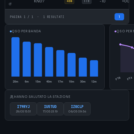
KN07
-10
+00
40m
FT8
1
PAGINA 1 / 1 · 1 RISULTATI
QSO PER BANDA
QSO PER
HANNO SALUTATO LA STAZIONE
IT9RYJ
IU5TUD
IZ0CLP
29/05 15:51
17/05 23:19
06/05 09:54