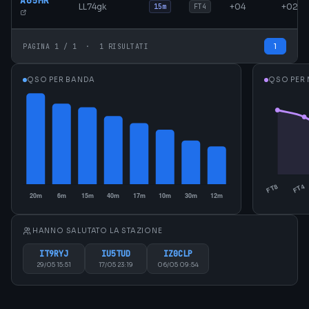
A65MR
LL74gk
+04
+02
15m
FT4
1
PAGINA 1 / 1 · 1 RISULTATI
QSO PER BANDA
QSO PER
HANNO SALUTATO LA STAZIONE
IT9RYJ
IU5TUD
IZ0CLP
29/05 15:51
17/05 23:19
06/05 09:54