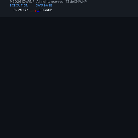
© 2026 IZ4WNP · All rights reserved · 73 de IZ4WNP
EXECUTION
DATABASE
0.2517s
LOG4OM