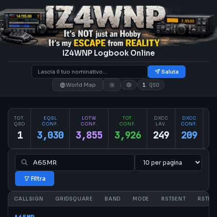
IZ4WNP Logbook Online
Saluta
World Map
1
QSO
TOT.
EQSL
LOTW
TOT.
DXCC
DXCC
PA
QSO
CONF.
CONF.
CONF.
LAV.
CONF.
CO
1
3,030
3,855
3,926
249
209
2
Filtra
CALLSIGN
GRIDSQUARE
BAND
MODE
RSTSENT
RSTRC