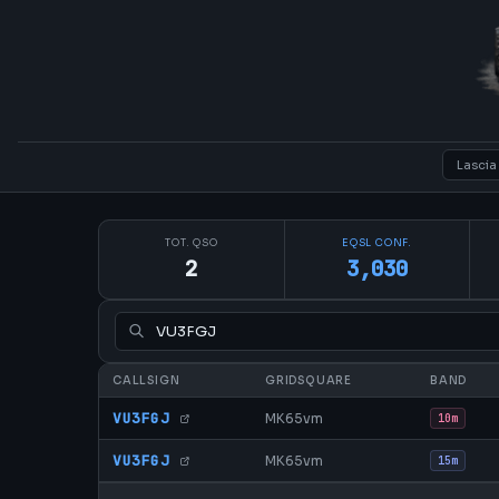
TOT. QSO
EQSL CONF.
2
3,030
CALLSIGN
GRIDSQUARE
BAND
VU3FGJ
MK65vm
10m
VU3FGJ
MK65vm
15m