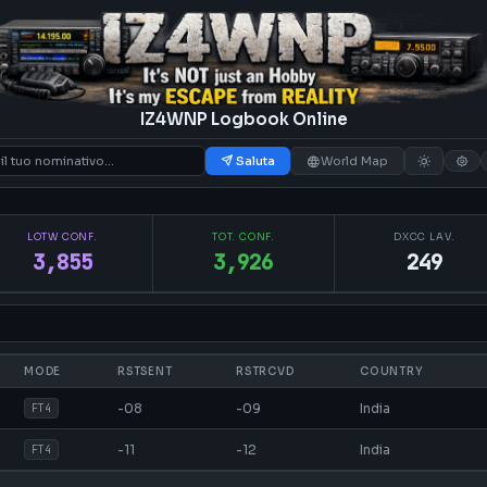
IZ4WNP Logbook Online
Saluta
World Map
LOTW CONF.
TOT. CONF.
DXCC LAV.
3,855
3,926
249
MODE
RSTSENT
RSTRCVD
COUNTRY
-08
-09
India
FT4
-11
-12
India
FT4