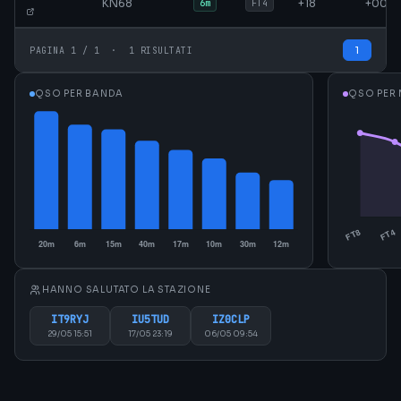
KN68
+18
+00
6m
FT4
1
PAGINA 1 / 1 · 1 RISULTATI
QSO PER BANDA
QSO PER
HANNO SALUTATO LA STAZIONE
IT9RYJ
IU5TUD
IZ0CLP
29/05 15:51
17/05 23:19
06/05 09:54