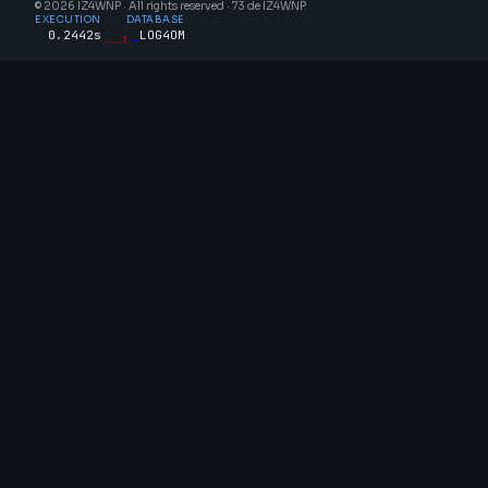
© 2026 IZ4WNP · All rights reserved · 73 de IZ4WNP
EXECUTION
DATABASE
0.2442s
LOG4OM