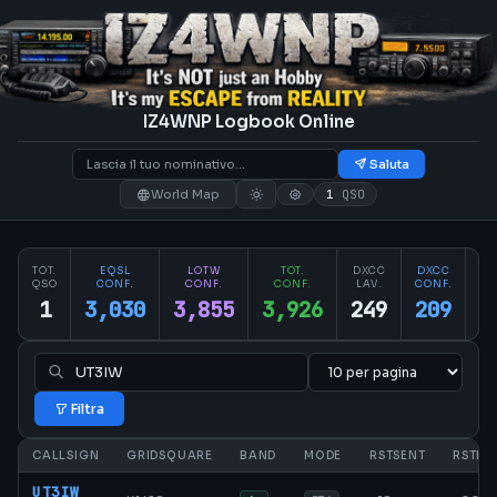
IZ4WNP Logbook Online
Saluta
World Map
1
QSO
TOT.
EQSL
LOTW
TOT.
DXCC
DXCC
PA
QSO
CONF.
CONF.
CONF.
LAV.
CONF.
CO
1
3,030
3,855
3,926
249
209
2
Filtra
CALLSIGN
GRIDSQUARE
BAND
MODE
RSTSENT
RSTRC
UT3IW