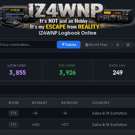
IZ4WNP Logbook Online
Saluta
World Map
LOTW CONF.
TOT. CONF.
DXCC LAV.
3,855
3,926
249
MODE
RSTSENT
RSTRCVD
COUNTRY
-14
-14
Saba & St Eustatius
FT8
+00
+07
Saba & St Eustatius
FT4