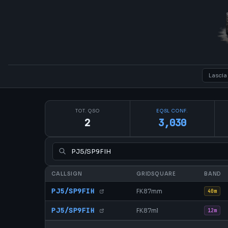
TOT. QSO
EQSL CONF.
2
3,030
CALLSIGN
GRIDSQUARE
BAND
PJ5/SP9FIH
FK87mm
40m
PJ5/SP9FIH
FK87ml
12m