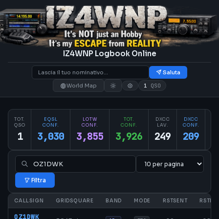
IZ4WNP Logbook Online
Saluta
World Map
1
QSO
TOT.
EQSL
LOTW
TOT.
DXCC
DXCC
PA
QSO
CONF.
CONF.
CONF.
LAV.
CONF.
CO
1
3,030
3,855
3,926
249
209
2
Filtra
CALLSIGN
GRIDSQUARE
BAND
MODE
RSTSENT
RSTRC
OZ1DWK