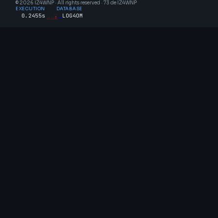
© 2026 IZ4WNP · All rights reserved · 73 de IZ4WNP
EXECUTION
DATABASE
0.2455s
LOG4OM