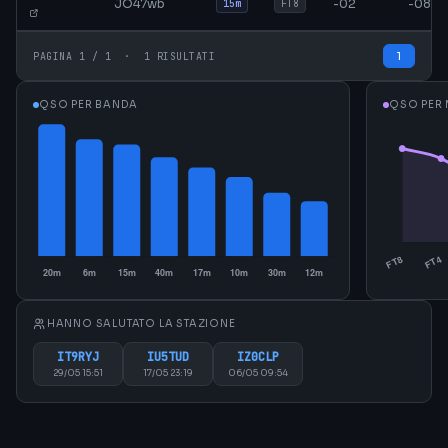
JO47wb
-02
-08
15m
FT8
1
PAGINA 1 / 1 · 1 RISULTATI
QSO PER BANDA
QSO PER
HANNO SALUTATO LA STAZIONE
IT9RYJ
IU5TUD
IZ0CLP
29/05 15:51
17/05 23:19
06/05 09:54