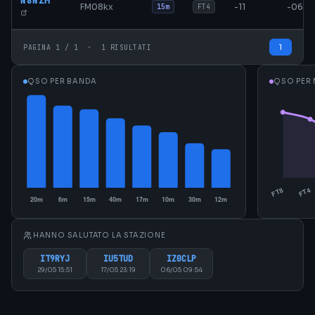
N8NZM
FM08kx
-11
-06
15m
FT4
1
PAGINA 1 / 1 · 1 RISULTATI
QSO PER BANDA
QSO PER
HANNO SALUTATO LA STAZIONE
IT9RYJ
IU5TUD
IZ0CLP
29/05 15:51
17/05 23:19
06/05 09:54