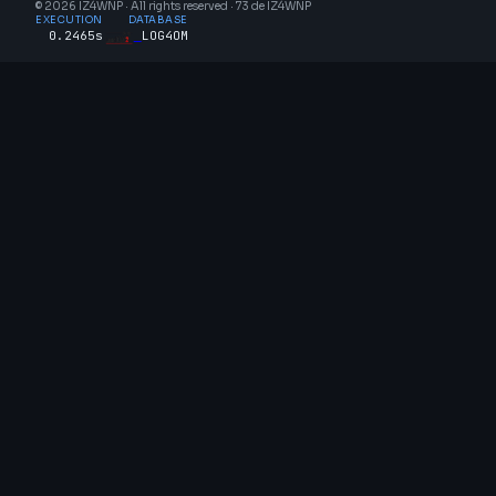
© 2026 IZ4WNP · All rights reserved · 73 de IZ4WNP
EXECUTION
DATABASE
0.2465s
LOG4OM