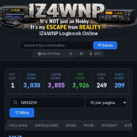
IZ4WNP Logbook Online
Saluta
World Map
1
QSO
TOT.
EQSL
LOTW
TOT.
DXCC
DXCC
PA
QSO
CONF.
CONF.
CONF.
LAV.
CONF.
CO
1
3,030
3,855
3,926
249
209
2
Filtra
CALLSIGN
GRIDSQUARE
BAND
MODE
RSTSENT
RSTRC