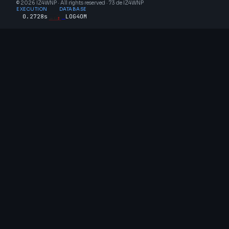
© 2026 IZ4WNP · All rights reserved · 73 de IZ4WNP
EXECUTION
DATABASE
0.2728s
LOG4OM