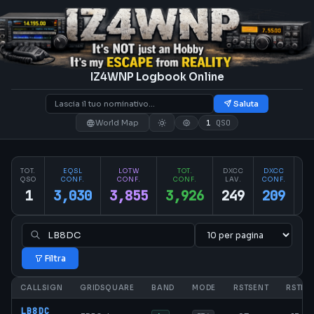
IZ4WNP Logbook Online
Saluta
World Map
1
QSO
TOT.
EQSL
LOTW
TOT.
DXCC
DXCC
PA
QSO
CONF.
CONF.
CONF.
LAV.
CONF.
CO
1
3,030
3,855
3,926
249
209
2
Filtra
CALLSIGN
GRIDSQUARE
BAND
MODE
RSTSENT
RSTRC
LB8DC