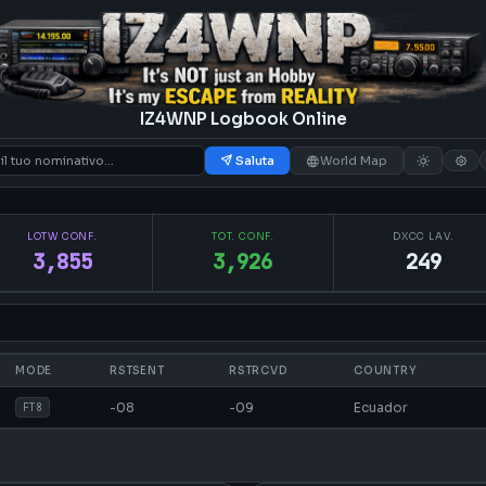
IZ4WNP Logbook Online
Saluta
World Map
LOTW CONF.
TOT. CONF.
DXCC LAV.
3,855
3,926
249
MODE
RSTSENT
RSTRCVD
COUNTRY
-08
-09
Ecuador
FT8