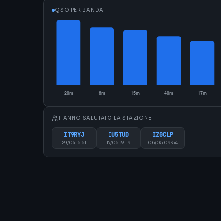
QSO PER BANDA
HANNO SALUTATO LA STAZIONE
IT9RYJ
IU5TUD
IZ0CLP
29/05 15:51
17/05 23:19
06/05 09:54