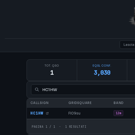
TOT. QSO
EQSL CONF.
1
3,030
CALLSIGN
GRIDSQUARE
BAND
HC1HW
FI09su
12m
PAGINA 1 / 1 · 1 RISULTATI